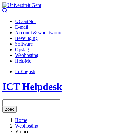
UGentNet
E-mail
Account & wachtwoord
Beveiliging
Software
Opslag
Webhosting
HelpMe
In English
ICT Helpdesk
Zoek
Home
Webhosting
Virtueel