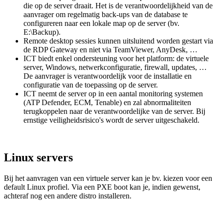
die op de server draait. Het is de verantwoordelijkheid van de
aanvrager om regelmatig back-ups van de database te
configureren naar een lokale map op de server (bv.
E:\Backup).
Remote desktop sessies kunnen uitsluitend worden gestart via
de RDP Gateway en niet via TeamViewer, AnyDesk, …
ICT biedt enkel ondersteuning voor het platform: de virtuele
server, Windows, netwerkconfiguratie, firewall, updates, …
De aanvrager is verantwoordelijk voor de installatie en
configuratie van de toepassing op de server.
ICT neemt de server op in een aantal monitoring systemen
(ATP Defender, ECM, Tenable) en zal abnormaliteiten
terugkoppelen naar de verantwoordelijke van de server. Bij
ernstige veiligheidsrisico's wordt de server uitgeschakeld.
Linux servers
Bij het aanvragen van een virtuele server kan je bv. kiezen voor een
default Linux profiel. Via een PXE boot kan je, indien gewenst,
achteraf nog een andere distro installeren.