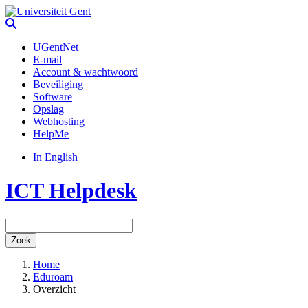
UGentNet
E-mail
Account & wachtwoord
Beveiliging
Software
Opslag
Webhosting
HelpMe
In English
ICT Helpdesk
Zoek
Home
Eduroam
Overzicht