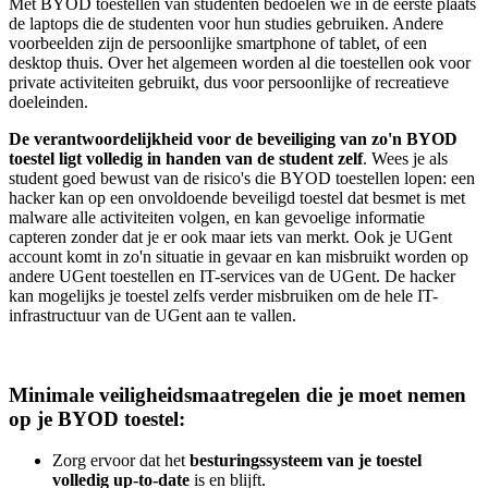
Met BYOD toestellen van studenten bedoelen we in de eerste plaats
de laptops die de studenten voor hun studies gebruiken. Andere
voorbeelden zijn de persoonlijke smartphone of tablet, of een
desktop thuis. Over het algemeen worden al die toestellen ook voor
private activiteiten gebruikt, dus voor persoonlijke of recreatieve
doeleinden.
De verantwoordelijkheid voor de beveiliging van zo'n BYOD
toestel ligt volledig in handen van de student zelf
. Wees je als
student goed bewust van de risico's die BYOD toestellen lopen: een
hacker kan op een onvoldoende beveiligd toestel dat besmet is met
malware alle activiteiten volgen, en kan gevoelige informatie
capteren zonder dat je er ook maar iets van merkt. Ook je UGent
account komt in zo'n situatie in gevaar en kan misbruikt worden op
andere UGent toestellen en IT-services van de UGent. De hacker
kan mogelijks je toestel zelfs verder misbruiken om de hele IT-
infrastructuur van de UGent aan te vallen.
Minimale veiligheidsmaatregelen die je moet nemen
op je BYOD toestel:
Zorg ervoor dat het
besturingssysteem van je toestel
volledig up-to-date
is en blijft.