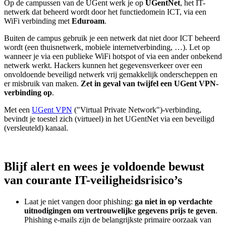
Op de campussen van de UGent werk je op
UGentNet
, het IT-
netwerk dat beheerd wordt door het functiedomein ICT, via een
WiFi verbinding met
Eduroam
.
Buiten de campus gebruik je een netwerk dat niet door ICT beheerd
wordt (een thuisnetwerk, mobiele internetverbinding, …). Let op
wanneer je via een publieke WiFi hotspot of via een ander onbekend
netwerk werkt. Hackers kunnen het gegevensverkeer over een
onvoldoende beveiligd netwerk vrij gemakkelijk onderscheppen en
er misbruik van maken.
Zet in geval van twijfel een UGent VPN-
verbinding op
.
Met een
UGent VPN
("Virtual Private Network")-verbinding,
bevindt je toestel zich (virtueel) in het UGentNet via een beveiligd
(versleuteld) kanaal.
Blijf alert en wees je voldoende bewust
van courante IT-veiligheidsrisico’s
Laat je niet vangen door phishing:
ga niet in op verdachte
uitnodigingen om vertrouwelijke gegevens prijs te geven
.
Phishing e-mails zijn de belangrijkste primaire oorzaak van