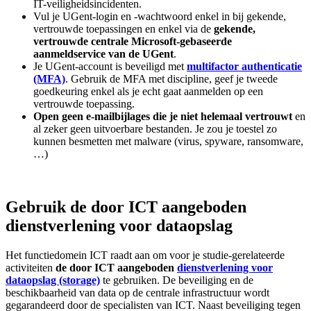
IT-veiligheidsincidenten.
Vul je UGent-login en -wachtwoord enkel in bij gekende,
vertrouwde toepassingen en enkel via de
gekende,
vertrouwde centrale Microsoft-gebaseerde
aanmeldservice van de UGent
.
Je UGent-account is beveiligd met
multifactor authenticatie
(MFA)
. Gebruik de MFA met discipline, geef je tweede
goedkeuring enkel als je echt gaat aanmelden op een
vertrouwde toepassing.
Open geen e-mailbijlages die je niet helemaal vertrouwt
en
al zeker geen uitvoerbare bestanden. Je zou je toestel zo
kunnen besmetten met malware (virus, spyware, ransomware,
…)
Gebruik de door ICT aangeboden
dienstverlening voor dataopslag
Het functiedomein ICT raadt aan om voor je studie-gerelateerde
activiteiten
de door ICT aangeboden
dienstverlening voor
dataopslag (storage)
te gebruiken. De beveiliging en de
beschikbaarheid van data op de centrale infrastructuur wordt
gegarandeerd door de specialisten van ICT. Naast beveiliging tegen