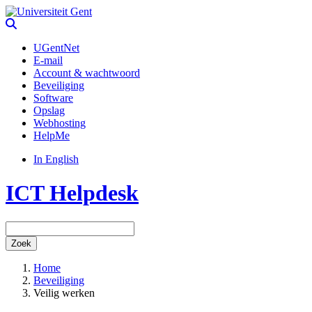
UGentNet
E-mail
Account & wachtwoord
Beveiliging
Software
Opslag
Webhosting
HelpMe
In English
ICT Helpdesk
Zoek
Home
Beveiliging
Veilig werken