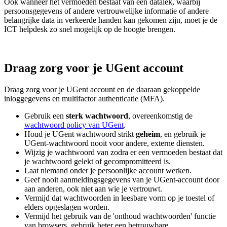
Ook wanneer het vermoeden bestaat van een datalek, waarbij
persoonsgegevens of andere vertrouwelijke informatie of andere
belangrijke data in verkeerde handen kan gekomen zijn, moet je de
ICT helpdesk zo snel mogelijk op de hoogte brengen.
Draag zorg voor je UGent account
Draag zorg voor je UGent account en de daaraan gekoppelde
inloggegevens en multifactor authenticatie (MFA).
Gebruik een
sterk wachtwoord
, overeenkomstig de
wachtwoord policy van UGent
.
Houd je UGent wachtwoord strikt
geheim
, en gebruik je
UGent-wachtwoord nooit voor andere, externe diensten.
Wijzig je wachtwoord van zodra er een vermoeden bestaat dat
je wachtwoord gelekt of gecompromitteerd is.
Laat niemand onder je persoonlijke account werken.
Geef nooit aanmeldingsgegevens van je UGent-account door
aan anderen, ook niet aan wie je vertrouwt.
Vermijd dat wachtwoorden in leesbare vorm op je toestel of
elders opgeslagen worden.
Vermijd het gebruik van de 'onthoud wachtwoorden' functie
van browsers, gebruik beter een betrouwbare